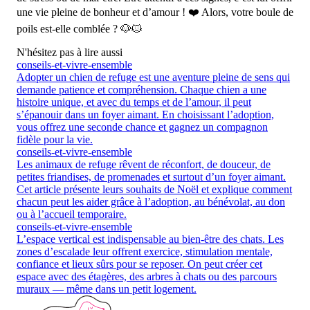
une vie pleine de bonheur et d’amour ! ❤️ Alors, votre boule de
poils est-elle comblée ? 🐶🐱
N'hésitez pas à lire aussi
conseils-et-vivre-ensemble
Adopter un chien de refuge est une aventure pleine de sens qui
demande patience et compréhension. Chaque chien a une
histoire unique, et avec du temps et de l’amour, il peut
s’épanouir dans un foyer aimant. En choisissant l’adoption,
vous offrez une seconde chance et gagnez un compagnon
fidèle pour la vie.
conseils-et-vivre-ensemble
Les animaux de refuge rêvent de réconfort, de douceur, de
petites friandises, de promenades et surtout d’un foyer aimant.
Cet article présente leurs souhaits de Noël et explique comment
chacun peut les aider grâce à l’adoption, au bénévolat, au don
ou à l’accueil temporaire.
conseils-et-vivre-ensemble
L’espace vertical est indispensable au bien-être des chats. Les
zones d’escalade leur offrent exercice, stimulation mentale,
confiance et lieux sûrs pour se reposer. On peut créer cet
espace avec des étagères, des arbres à chats ou des parcours
muraux — même dans un petit logement.