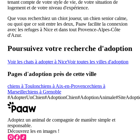
tenant compte de votre style de vie, de votre situation de
logement et de votre niveau d'expérience.
Que vous recherchiez un chiot joueur, un chien senior calme,
ou quoi que ce soit entre les deux, Paaw facilite la connexion
avec les refuges à Nice et dans tout Provence-Alpes-Côte
d'Azur.
Poursuivez votre recherche d'adoption
Voir les chats à adopter à Nice
Voir toutes les villes d'adoption
Pages d'adoption près de cette ville
chiens à Toulon
chiens à Aix-en-Provence
chiens à
Marseille
chiens à Grenoble
#
AdopterUnChien
#
AdoptionChien
#AdoptionAnimale
#SiteAdopt
Adoptez un animal de compagnie de manière simple et
responsable.
Découvrez les en images !