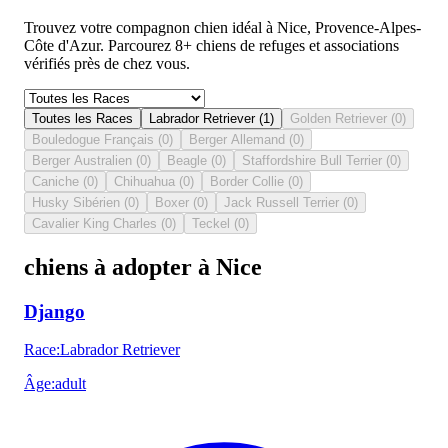
Trouvez votre compagnon chien idéal à Nice, Provence-Alpes-
Côte d'Azur. Parcourez 8+ chiens de refuges et associations
vérifiés près de chez vous.
Toutes les Races
Labrador Retriever
(
1
)
Golden Retriever
(
0
)
Bouledogue Français
(
0
)
Berger Allemand
(
0
)
Berger Australien
(
0
)
Beagle
(
0
)
Staffordshire Bull Terrier
(
0
)
Caniche
(
0
)
Chihuahua
(
0
)
Border Collie
(
0
)
Husky Sibérien
(
0
)
Boxer
(
0
)
Jack Russell Terrier
(
0
)
Cavalier King Charles
(
0
)
Teckel
(
0
)
chiens à adopter à Nice
Django
Race
:
Labrador Retriever
Âge
:
adult