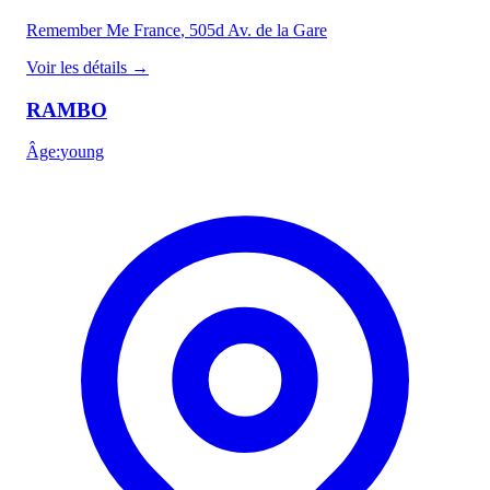
Remember Me France
, 505d Av. de la Gare
Voir les détails
→
RAMBO
Âge
:
young