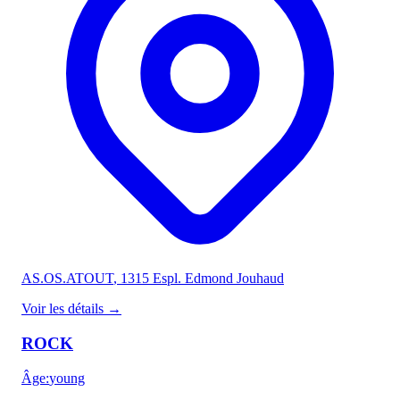
AS.OS.ATOUT
, 1315 Espl. Edmond Jouhaud
Voir les détails
→
ROCK
Âge
:
young