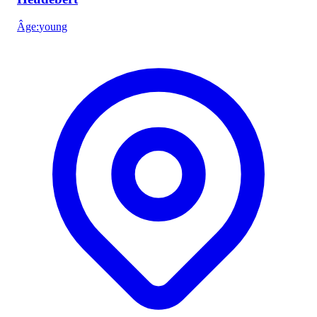
Âge
:
young