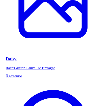
Daisy
Race
:
Griffon Fauve De Bretagne
Âge
:
senior