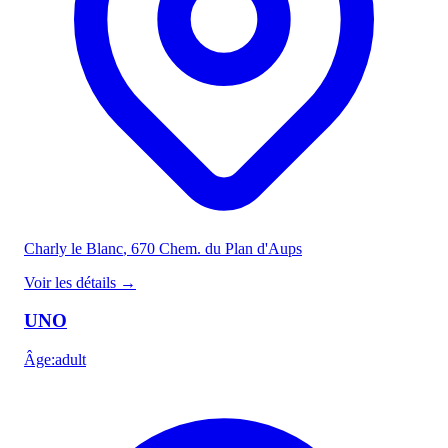
Charly le Blanc
, 670 Chem. du Plan d'Aups
Voir les détails
→
UNO
Âge
:
adult