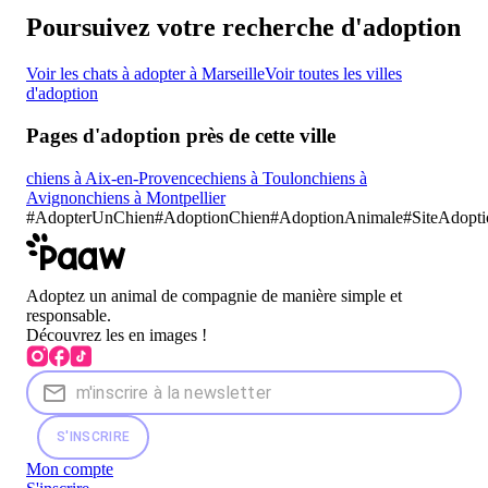
Poursuivez votre recherche d'adoption
Voir les chats à adopter à Marseille
Voir toutes les villes
d'adoption
Pages d'adoption près de cette ville
chiens à Aix-en-Provence
chiens à Toulon
chiens à
Avignon
chiens à Montpellier
#
AdopterUnChien
#
AdoptionChien
#AdoptionAnimale
#SiteAdopt
Adoptez un animal de compagnie de manière simple et
responsable.
Découvrez les en images !
S'INSCRIRE
Mon compte