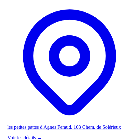
les petites pattes d'Agnes Feraud
, 103 Chem. de Solérieux
Voir les détails
→