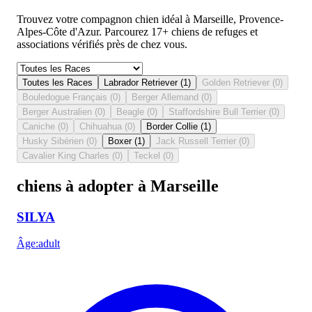
Trouvez votre compagnon chien idéal à Marseille, Provence-
Alpes-Côte d'Azur. Parcourez 17+ chiens de refuges et
associations vérifiés près de chez vous.
Toutes les Races
Labrador Retriever
(
1
)
Golden Retriever
(
0
)
Bouledogue Français
(
0
)
Berger Allemand
(
0
)
Berger Australien
(
0
)
Beagle
(
0
)
Staffordshire Bull Terrier
(
0
)
Caniche
(
0
)
Chihuahua
(
0
)
Border Collie
(
1
)
Husky Sibérien
(
0
)
Boxer
(
1
)
Jack Russell Terrier
(
0
)
Cavalier King Charles
(
0
)
Teckel
(
0
)
chiens à adopter à Marseille
SILYA
Âge
:
adult