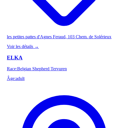
les petites pattes d'Agnes Feraud
, 103 Chem. de Solérieux
Voir les détails
→
ELKA
Race
:
Belgian Shepherd Tervuren
Âge
:
adult