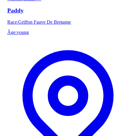
Paddy
Race
:
Griffon Fauve De Bretagne
Âge
:
young