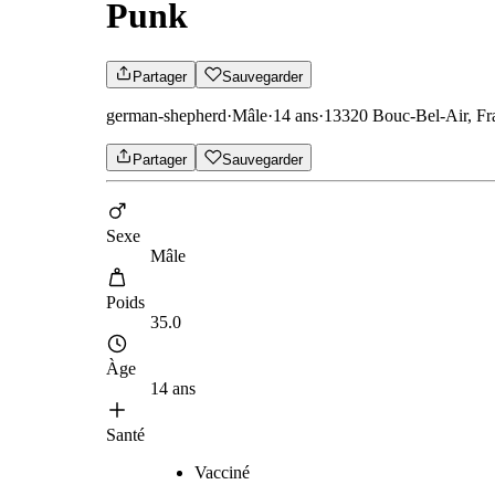
Punk
Partager
Sauvegarder
german-shepherd
·
Mâle
·
14 ans
·
13320 Bouc-Bel-Air, Fr
Partager
Sauvegarder
Sexe
Mâle
Poids
35.0
Àge
14 ans
Santé
Vacciné