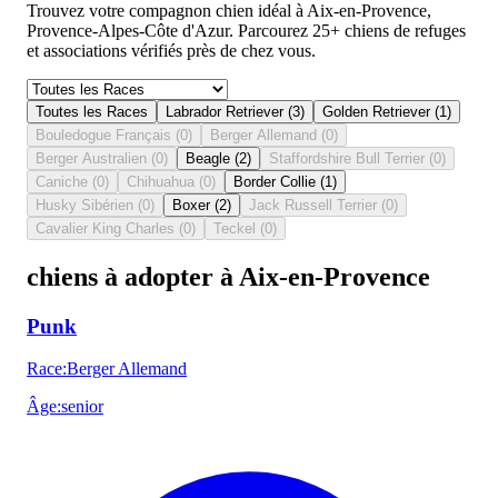
Trouvez votre compagnon chien idéal à Aix-en-Provence,
Provence-Alpes-Côte d'Azur. Parcourez 25+ chiens de refuges
et associations vérifiés près de chez vous.
Toutes les Races
Labrador Retriever
(
3
)
Golden Retriever
(
1
)
Bouledogue Français
(
0
)
Berger Allemand
(
0
)
Berger Australien
(
0
)
Beagle
(
2
)
Staffordshire Bull Terrier
(
0
)
Caniche
(
0
)
Chihuahua
(
0
)
Border Collie
(
1
)
Husky Sibérien
(
0
)
Boxer
(
2
)
Jack Russell Terrier
(
0
)
Cavalier King Charles
(
0
)
Teckel
(
0
)
chiens à adopter à Aix-en-Provence
Punk
Race
:
Berger Allemand
Âge
:
senior