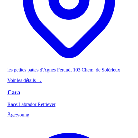
les petites pattes d'Agnes Feraud
, 103 Chem. de Solérieux
Voir les détails
→
Cara
Race
:
Labrador Retriever
Âge
:
young