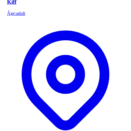
Kiff
Âge
:
adult