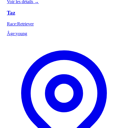
Voir les détails
→
Taz
Race
:
Retriever
Âge
:
young