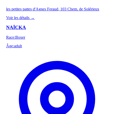
les petites pattes d'Agnes Feraud
, 103 Chem. de Solérieux
Voir les détails
→
NAÏCKA
Race
:
Boxer
Âge
:
adult