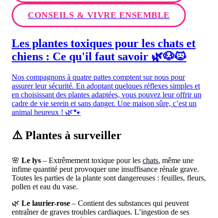
CONSEILS & VIVRE ENSEMBLE
Les plantes toxiques pour les chats et
chiens : Ce qu'il faut savoir 🌿🐶🐱
Nos compagnons à quatre pattes comptent sur nous pour
assurer leur sécurité. En adoptant quelques réflexes simples et
en choisissant des plantes adaptées, vous pouvez leur offrir un
cadre de vie serein et sans danger. Une maison sûre, c’est un
animal heureux ! 🌿🐾
⚠️ Plantes à surveiller
🌸
Le lys
– Extrêmement toxique pour les
chats
, même une
infime quantité peut provoquer une insuffisance rénale grave.
Toutes les parties de la plante sont dangereuses : feuilles, fleurs,
pollen et eau du vase.
🌿
Le laurier-rose
– Contient des substances qui peuvent
entraîner de graves troubles cardiaques. L’ingestion de ses