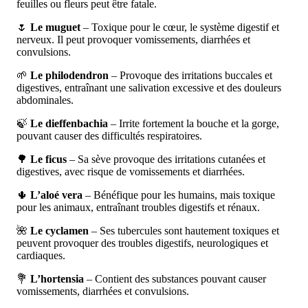
feuilles ou fleurs peut être fatale.
🌷
Le muguet
– Toxique pour le cœur, le système digestif et
nerveux. Il peut provoquer vomissements, diarrhées et
convulsions.
🌱
Le philodendron
– Provoque des irritations buccales et
digestives, entraînant une salivation excessive et des douleurs
abdominales.
🍃
Le dieffenbachia
– Irrite fortement la bouche et la gorge,
pouvant causer des difficultés respiratoires.
🌳
Le ficus
– Sa sève provoque des irritations cutanées et
digestives, avec risque de vomissements et diarrhées.
🌵
L’aloé vera
– Bénéfique pour les humains, mais toxique
pour les animaux, entraînant troubles digestifs et rénaux.
🌺
Le cyclamen
– Ses tubercules sont hautement toxiques et
peuvent provoquer des troubles digestifs, neurologiques et
cardiaques.
💐
L’hortensia
– Contient des substances pouvant causer
vomissements, diarrhées et convulsions.