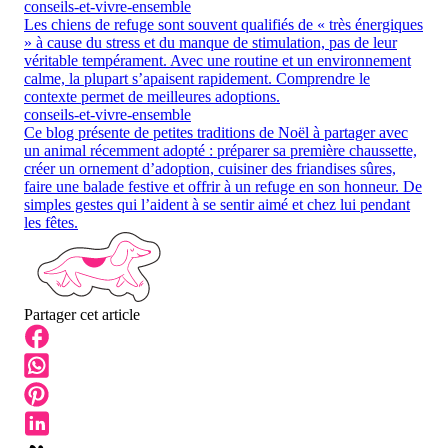
conseils-et-vivre-ensemble
Les chiens de refuge sont souvent qualifiés de « très énergiques
» à cause du stress et du manque de stimulation, pas de leur
véritable tempérament. Avec une routine et un environnement
calme, la plupart s’apaisent rapidement. Comprendre le
contexte permet de meilleures adoptions.
conseils-et-vivre-ensemble
Ce blog présente de petites traditions de Noël à partager avec
un animal récemment adopté : préparer sa première chaussette,
créer un ornement d’adoption, cuisiner des friandises sûres,
faire une balade festive et offrir à un refuge en son honneur. De
simples gestes qui l’aident à se sentir aimé et chez lui pendant
les fêtes.
Partager cet article