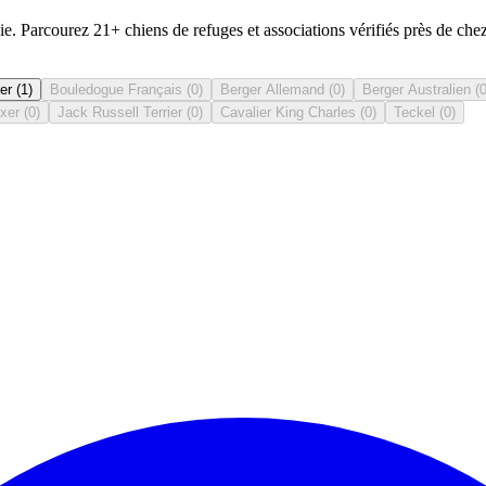
. Parcourez 21+ chiens de refuges et associations vérifiés près de che
er
(
1
)
Bouledogue Français
(
0
)
Berger Allemand
(
0
)
Berger Australien
(
xer
(
0
)
Jack Russell Terrier
(
0
)
Cavalier King Charles
(
0
)
Teckel
(
0
)