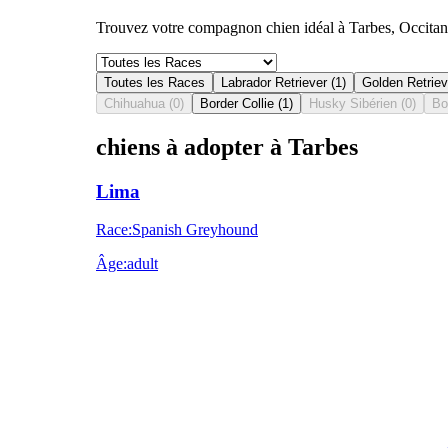
Trouvez votre compagnon chien idéal à Tarbes, Occitanie
Toutes les Races
Labrador Retriever
(
1
)
Golden Retriev
Chihuahua
(
0
)
Border Collie
(
1
)
Husky Sibérien
(
0
)
Bo
chiens à adopter à Tarbes
Lima
Race
:
Spanish Greyhound
Âge
:
adult