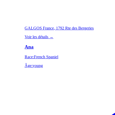
GALGOS France
, 1792 Rte des Bergeries
Voir les détails
→
Ana
Race
:
French Spaniel
Âge
:
young