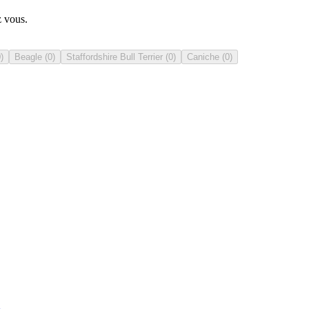
z vous.
0
)
Beagle
(
0
)
Staffordshire Bull Terrier
(
0
)
Caniche
(
0
)