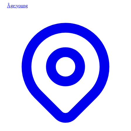
Âge
:
young