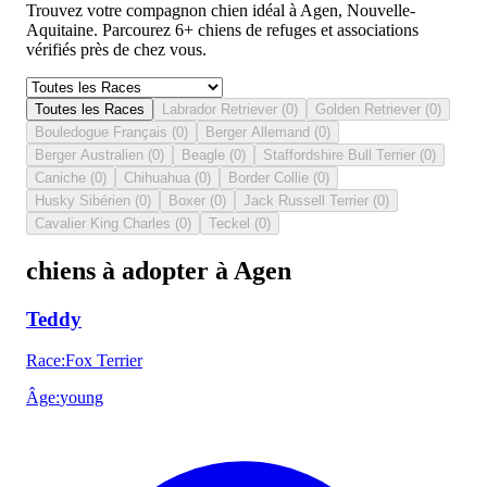
Trouvez votre compagnon chien idéal à Agen, Nouvelle-
Aquitaine. Parcourez 6+ chiens de refuges et associations
vérifiés près de chez vous.
Toutes les Races
Labrador Retriever
(
0
)
Golden Retriever
(
0
)
Bouledogue Français
(
0
)
Berger Allemand
(
0
)
Berger Australien
(
0
)
Beagle
(
0
)
Staffordshire Bull Terrier
(
0
)
Caniche
(
0
)
Chihuahua
(
0
)
Border Collie
(
0
)
Husky Sibérien
(
0
)
Boxer
(
0
)
Jack Russell Terrier
(
0
)
Cavalier King Charles
(
0
)
Teckel
(
0
)
chiens à adopter à Agen
Teddy
Race
:
Fox Terrier
Âge
:
young