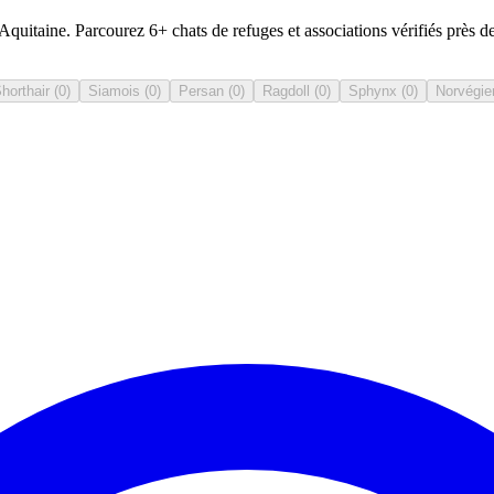
uitaine. Parcourez 6+ chats de refuges et associations vérifiés près d
Shorthair
(
0
)
Siamois
(
0
)
Persan
(
0
)
Ragdoll
(
0
)
Sphynx
(
0
)
Norvégie