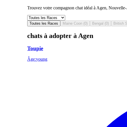
Trouvez votre compagnon chat idéal à Agen, Nouvelle-Aq
Toutes les Races
Maine Coon
(
0
)
Bengal
(
0
)
British 
chats à adopter à Agen
Toupie
Âge
:
young