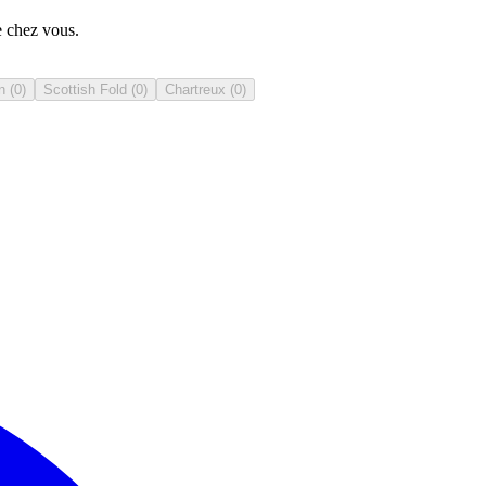
e chez vous.
n
(
0
)
Scottish Fold
(
0
)
Chartreux
(
0
)