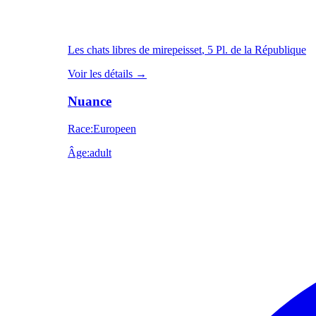
Les chats libres de mirepeisset
, 5 Pl. de la République
Voir les détails
→
Nuance
Race
:
Europeen
Âge
:
adult