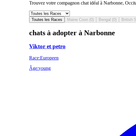
Trouvez votre compagnon chat idéal à Narbonne, Occitan
Toutes les Races
Maine Coon
(
0
)
Bengal
(
0
)
British 
chats à adopter à Narbonne
Viktor et petro
Race
:
Europeen
Âge
:
young