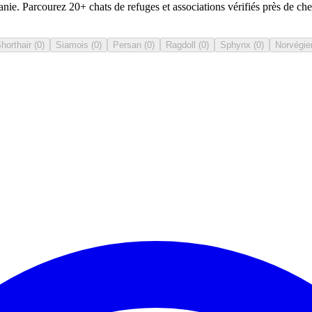
ie. Parcourez 20+ chats de refuges et associations vérifiés près de ch
Shorthair
(
0
)
Siamois
(
0
)
Persan
(
0
)
Ragdoll
(
0
)
Sphynx
(
0
)
Norvégie