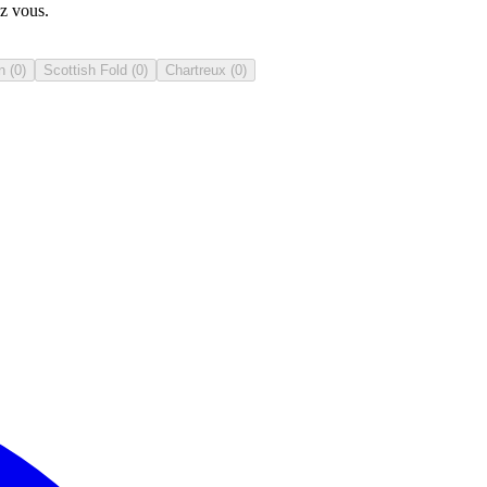
ez vous.
n
(
0
)
Scottish Fold
(
0
)
Chartreux
(
0
)