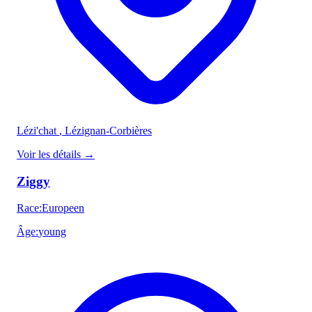
Lézi'chat
, Lézignan-Corbières
Voir les détails
→
Ziggy
Race
:
Europeen
Âge
:
young