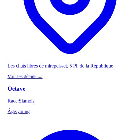
Les chats libres de mirepeisset
, 5 Pl. de la République
Voir les détails
→
Octave
Race
:
Siamois
Âge
:
young