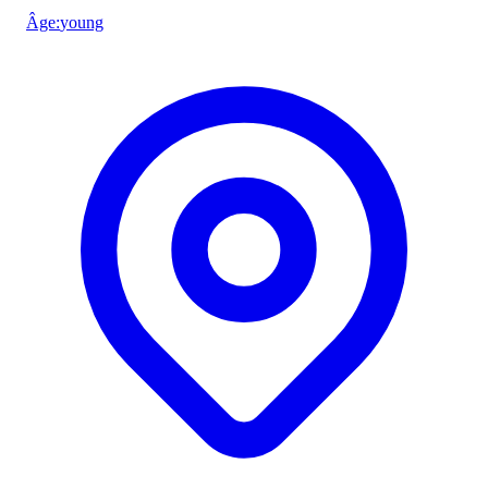
Âge
:
young