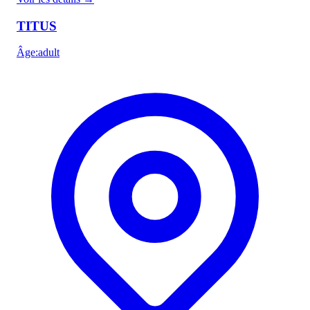
TITUS
Âge
:
adult