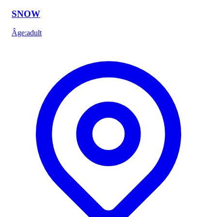
SNOW
Âge
:
adult