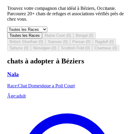
Trouvez votre compagnon chat idéal à Béziers, Occitanie.
Parcourez 20+ chats de refuges et associations vérifiés près de
chez vous.
Toutes les Races
Maine Coon
(
0
)
Bengal
(
0
)
British Shorthair
(
0
)
Siamois
(
0
)
Persan
(
0
)
Ragdoll
(
0
)
Sphynx
(
0
)
Norvégien
(
0
)
Scottish Fold
(
0
)
Chartreux
(
0
)
chats à adopter à Béziers
Nala
Race
:
Chat Domestique a Poil Court
Âge
:
adult