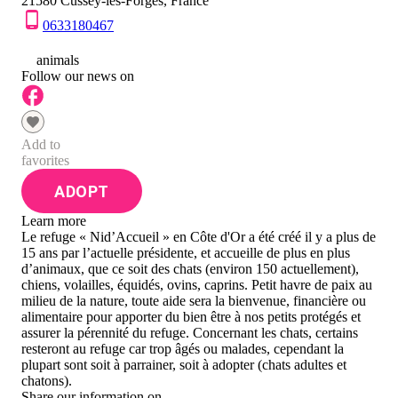
21580 Cussey-les-Forges, France
0633180467
0
animals
Follow our news on
Add to
favorites
ADOPT
Learn more
Le refuge « Nid’Accueil » en Côte d'Or a été créé il y a plus de
15 ans par l’actuelle présidente, et accueille de plus en plus
d’animaux, que ce soit des chats (environ 150 actuellement),
chiens, volailles, équidés, ovins, caprins. Petit havre de paix au
milieu de la nature, toute aide sera la bienvenue, financière ou
alimentaire pour apporter du bien être à nos petits protégés et
assurer la pérennité du refuge. Concernant les chats, certains
resteront au refuge car trop âgés ou malades, cependant la
plupart sont soit à parrainer, soit à adopter (chats adultes et
chatons).
Share our information on