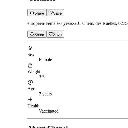
Share
Save
europeen
·
Female
·
7 years
·
201 Chem. des Ruelles, 6275
Share
Save
Sex
Female
Weight
3.5
Age
7 years
Health
Vaccinated