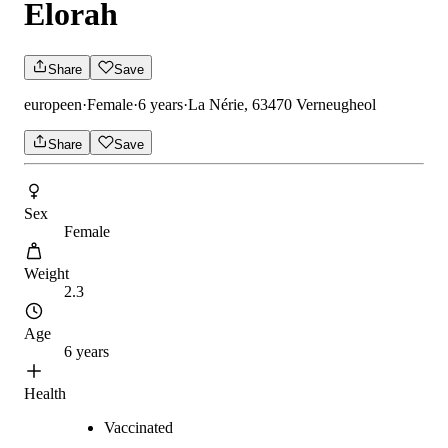
Elorah
Share
Save
europeen
·
Female
·
6 years
·
La Nérie, 63470 Verneugheol
Share
Save
Sex
Female
Weight
2.3
Age
6 years
Health
Vaccinated