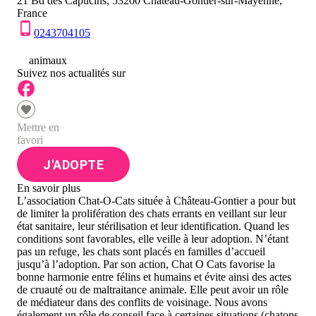
21 Bd des Capucins, 53200 Château-Gontier-sur-Mayenne,
France
0243704105
0
animaux
Suivez nos actualités sur
Mettre en
favori
J'ADOPTE
En savoir plus
L’association Chat-O-Cats située à Château-Gontier a pour but
de limiter la prolifération des chats errants en veillant sur leur
état sanitaire, leur stérilisation et leur identification. Quand les
conditions sont favorables, elle veille à leur adoption. N’étant
pas un refuge, les chats sont placés en familles d’accueil
jusqu’à l’adoption. Par son action, Chat O Cats favorise la
bonne harmonie entre félins et humains et évite ainsi des actes
de cruauté ou de maltraitance animale. Elle peut avoir un rôle
de médiateur dans des conflits de voisinage. Nous avons
également un rôle de conseil face à certaines situations (chatons