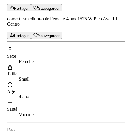
Partager
Sauvegarder
domestic-medium-hair
·
Femelle
·
4 ans
·
1575 W Pico Ave, El
Centro
Partager
Sauvegarder
Sexe
Femelle
Taille
Small
Àge
4 ans
Santé
Vacciné
Race