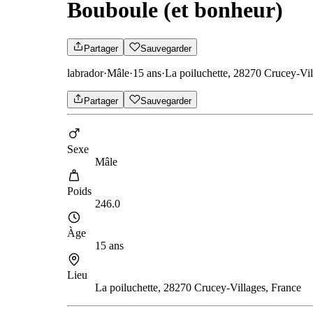
Bouboule (et bonheur)
Partager
Sauvegarder
labrador
·
Mâle
·
15 ans
·
La poiluchette, 28270 Crucey-Vil
Partager
Sauvegarder
Sexe
Mâle
Poids
246.0
Àge
15 ans
Lieu
La poiluchette, 28270 Crucey-Villages, France