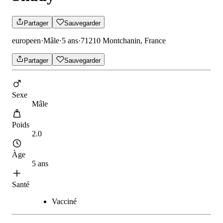
Partager
Sauvegarder
europeen
·
Mâle
·
5 ans
·
71210 Montchanin, France
Partager
Sauvegarder
Sexe
Mâle
Poids
2.0
Àge
5 ans
Santé
Vacciné