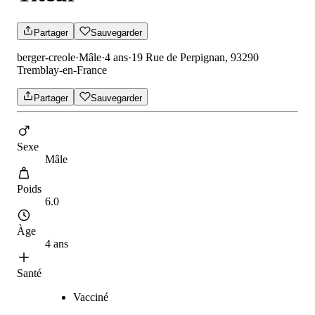
Partager
Sauvegarder
berger-creole
·
Mâle
·
4 ans
·
19 Rue de Perpignan, 93290
Tremblay-en-France
Partager
Sauvegarder
Sexe
Mâle
Poids
6.0
Àge
4 ans
Santé
Vacciné