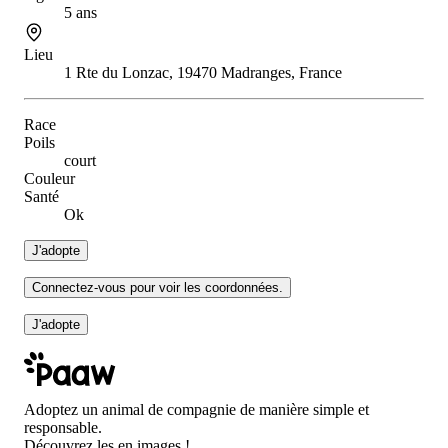
5 ans
Lieu
1 Rte du Lonzac, 19470 Madranges, France
Race
Poils
court
Couleur
Santé
Ok
J'adopte
Connectez-vous pour voir les coordonnées.
J'adopte
Adoptez un animal de compagnie de manière simple et
responsable.
Découvrez les en images !