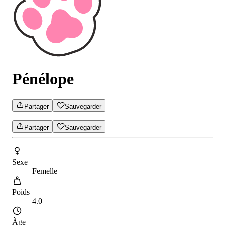
Pénélope
Partager
Sauvegarder
Partager
Sauvegarder
Sexe
Femelle
Poids
4.0
Àge