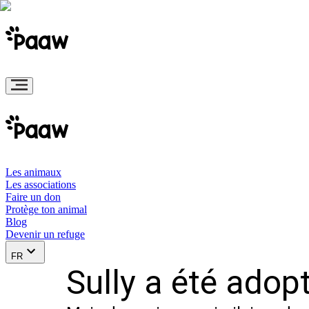
Les animaux
Les associations
Faire un don
Protège ton animal
Blog
Devenir un refuge
FR
Sully a été adopt