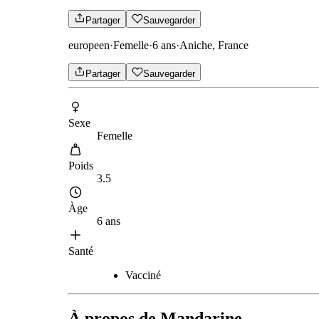
Partager
Sauvegarder
europeen
·
Femelle
·
6 ans
·
Aniche, France
Partager
Sauvegarder
Sexe
Femelle
Poids
3.5
Àge
6 ans
Santé
Vacciné
À propos de Mandarine