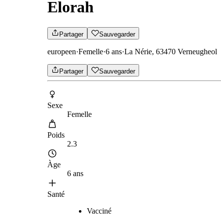
Elorah
Partager
Sauvegarder
europeen
·
Femelle
·
6 ans
·
La Nérie, 63470 Verneugheol
Partager
Sauvegarder
Sexe
Femelle
Poids
2.3
Àge
6 ans
Santé
Vacciné