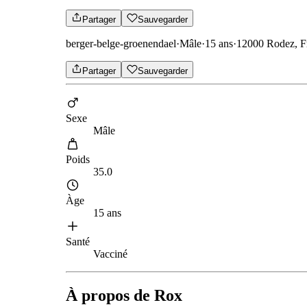
Partager
Sauvegarder
berger-belge-groenendael
·
Mâle
·
15 ans
·
12000 Rodez, F
Partager
Sauvegarder
Sexe
Mâle
Poids
35.0
Àge
15 ans
Santé
Vacciné
À propos de Rox