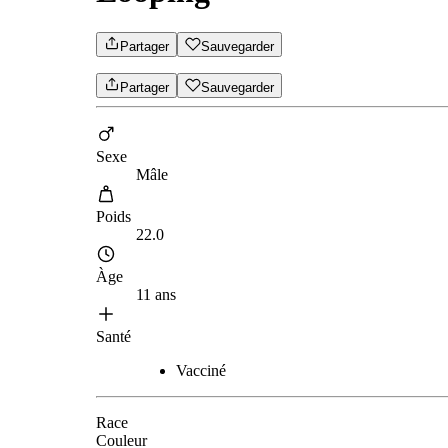
Partager
Sauvegarder
Partager
Sauvegarder
Sexe
Mâle
Poids
22.0
Àge
11 ans
Santé
Vacciné
Race
Couleur