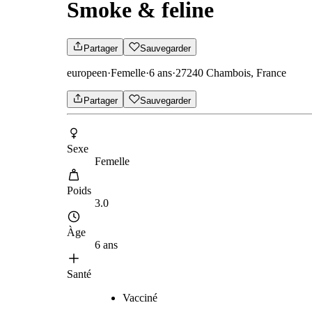
Smoke & feline
Partager
Sauvegarder
europeen
·
Femelle
·
6 ans
·
27240 Chambois, France
Partager
Sauvegarder
Sexe
Femelle
Poids
3.0
Àge
6 ans
Santé
Vacciné