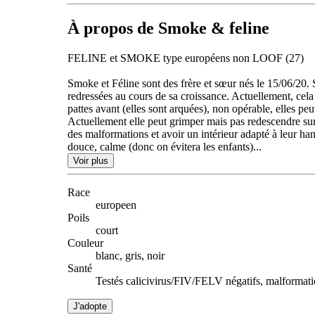
À propos de Smoke & feline
FELINE et SMOKE type européens non LOOF (27)
Smoke et Féline sont des frère et sœur nés le 15/06/20. 
redressées au cours de sa croissance. Actuellement, cela
pattes avant (elles sont arquées), non opérable, elles pe
Actuellement elle peut grimper mais pas redescendre sur 
des malformations et avoir un intérieur adapté à leur han
douce, calme (donc on évitera les enfants)...
Voir plus
Race
europeen
Poils
court
Couleur
blanc, gris, noir
Santé
Testés calicivirus/FIV/FELV négatifs, malformati
J'adopte