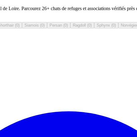
de Loire. Parcourez 26+ chats de refuges et associations vérifiés près
Shorthair
(
0
)
Siamois
(
0
)
Persan
(
0
)
Ragdoll
(
0
)
Sphynx
(
0
)
Norvégie