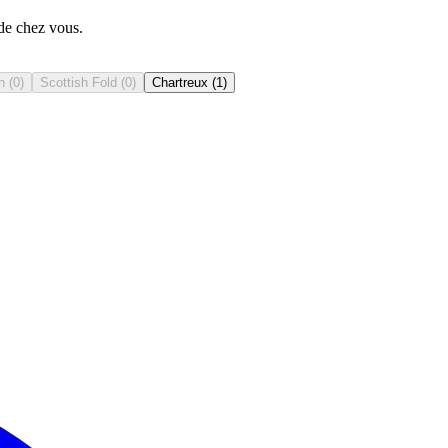
 de chez vous.
n
(
0
)
Scottish Fold
(
0
)
Chartreux
(
1
)