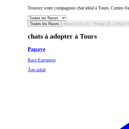
Trouvez votre compagnon chat idéal à Tours, Centre-Val 
Toutes les Races
Maine Coon
(
0
)
Bengal
(
0
)
British 
chats à adopter à Tours
Papaye
Race
:
Europeen
Âge
:
adult