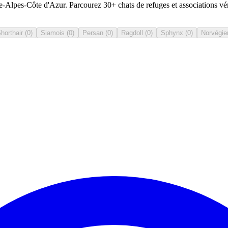
Alpes-Côte d'Azur. Parcourez 30+ chats de refuges et associations vér
Shorthair
(
0
)
Siamois
(
0
)
Persan
(
0
)
Ragdoll
(
0
)
Sphynx
(
0
)
Norvégie