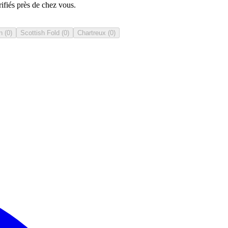
ifiés près de chez vous.
n
(
0
)
Scottish Fold
(
0
)
Chartreux
(
0
)