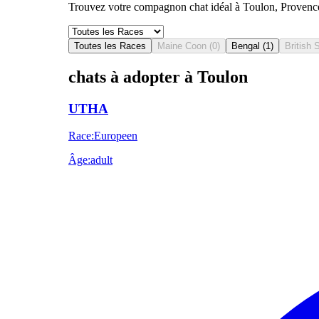
Trouvez votre compagnon chat idéal à Toulon, Provence-
Toutes les Races
Maine Coon
(
0
)
Bengal
(
1
)
British 
chats à adopter à Toulon
UTHA
Race
:
Europeen
Âge
:
adult