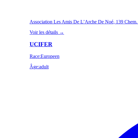
Association Les Amis De L’Arche De Noé
, 139 Chem.
Voir les détails
→
UCIFER
Race
:
Europeen
Âge
:
adult