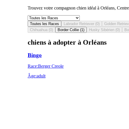
Trouvez votre compagnon chien idéal à Orléans, Centre-V
Toutes les Races
Labrador Retriever
(
0
)
Golden Retriev
Chihuahua
(
0
)
Border Collie
(
1
)
Husky Sibérien
(
0
)
Bo
chiens à adopter à Orléans
Bingo
Race
:
Berger Creole
Âge
:
adult