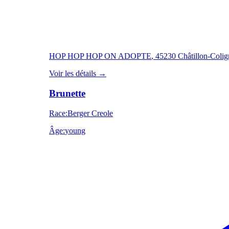
HOP HOP HOP ON ADOPTE
, 45230 Châtillon-Coli
Voir les détails
→
Brunette
Race
:
Berger Creole
Âge
:
young