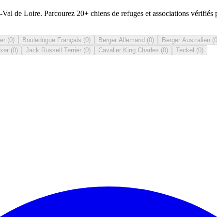
al de Loire. Parcourez 20+ chiens de refuges et associations vérifiés 
er
(
0
)
Bouledogue Français
(
0
)
Berger Allemand
(
0
)
Berger Australien
(
xer
(
0
)
Jack Russell Terrier
(
0
)
Cavalier King Charles
(
0
)
Teckel
(
0
)