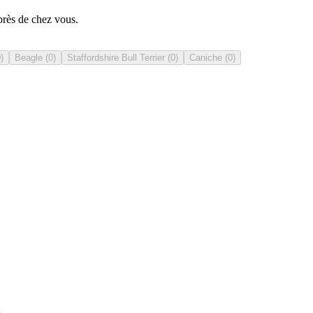
près de chez vous.
0
)
Beagle
(
0
)
Staffordshire Bull Terrier
(
0
)
Caniche
(
0
)