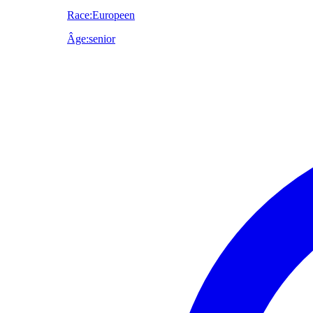
Race
:
Europeen
Âge
:
senior