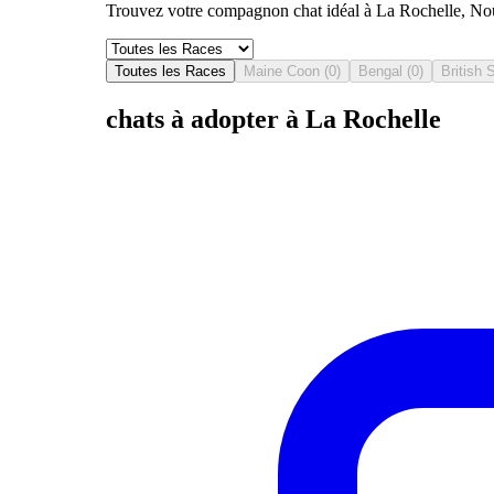
Trouvez votre compagnon chat idéal à La Rochelle, Nouv
Toutes les Races
Maine Coon
(
0
)
Bengal
(
0
)
British 
chats à adopter à La Rochelle