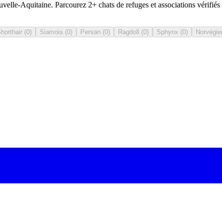
elle-Aquitaine. Parcourez 2+ chats de refuges et associations vérifiés
Shorthair
(
0
)
Siamois
(
0
)
Persan
(
0
)
Ragdoll
(
0
)
Sphynx
(
0
)
Norvégie