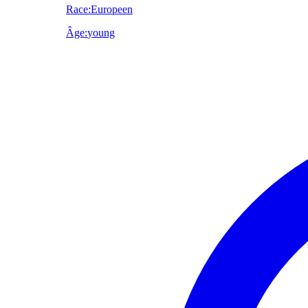
Race
:
Europeen
Âge
:
young