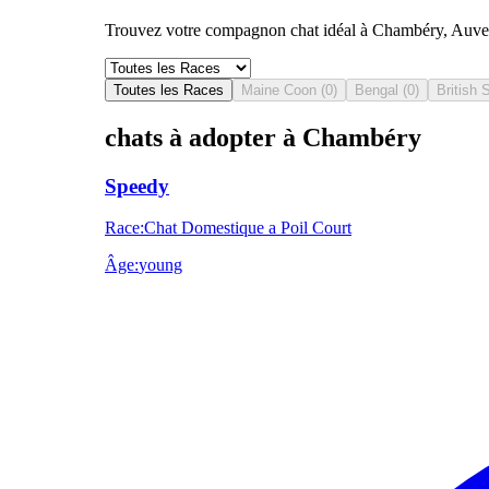
Trouvez votre compagnon chat idéal à Chambéry, Auverg
Toutes les Races
Maine Coon
(
0
)
Bengal
(
0
)
British 
chats à adopter à Chambéry
Speedy
Race
:
Chat Domestique a Poil Court
Âge
:
young