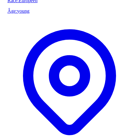
Race
:
Europeen
Âge
:
young