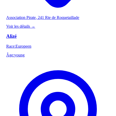
Association Pirate
, 241 Rte de Roquetaillade
Voir les détails
→
Alizé
Race
:
Europeen
Âge
:
young