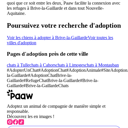
quoi que ce soit entre les deux, Paaw facilite la connexion avec
les refuges à Brive-la-Gaillarde et dans tout Nouvelle-
Aquitaine.
Poursuivez votre recherche d'adoption
Voir les chiens à adopter à Brive-la-Gaillarde
Voir toutes les
villes d'adoption
Pages d'adoption près de cette ville
chats à Tulle
chats à Cahors
chats à Limoges
chats à Montauban
#
AdopterUnChat
#
AdoptionChat
#AdoptionAnimale
#SiteAdoptio
la-Gaillarde
#
AdoptionChat
Brive-la-
Gaillarde
#
RefugeChat
Brive-la-Gaillarde
#
Brive-la-
Gaillarde
#
Brive-la-Gaillarde
Chats
Adoptez un animal de compagnie de manière simple et
responsable.
Découvrez les en images !