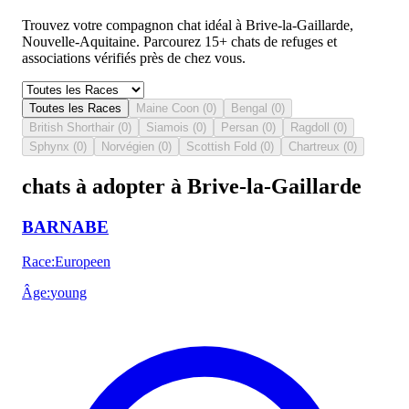
Trouvez votre compagnon chat idéal à Brive-la-Gaillarde,
Nouvelle-Aquitaine. Parcourez 15+ chats de refuges et
associations vérifiés près de chez vous.
Toutes les Races
Maine Coon
(
0
)
Bengal
(
0
)
British Shorthair
(
0
)
Siamois
(
0
)
Persan
(
0
)
Ragdoll
(
0
)
Sphynx
(
0
)
Norvégien
(
0
)
Scottish Fold
(
0
)
Chartreux
(
0
)
chats à adopter à Brive-la-Gaillarde
BARNABE
Race
:
Europeen
Âge
:
young