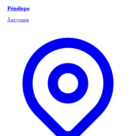
Pénélope
Âge
:
young