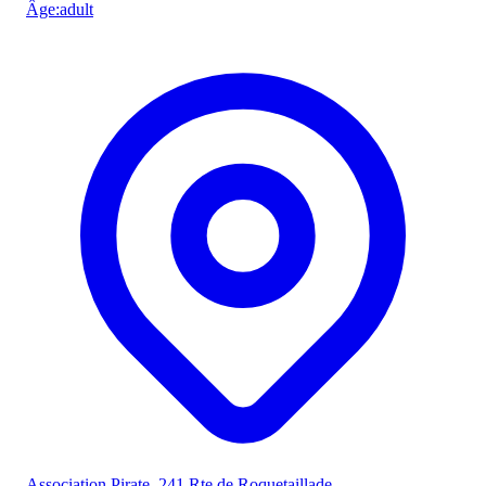
Âge
:
adult
Association Pirate
, 241 Rte de Roquetaillade