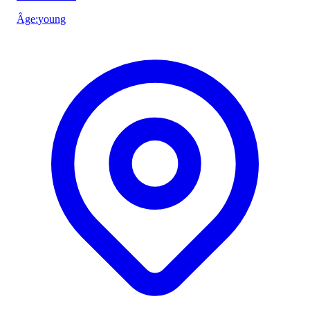
Âge
:
young