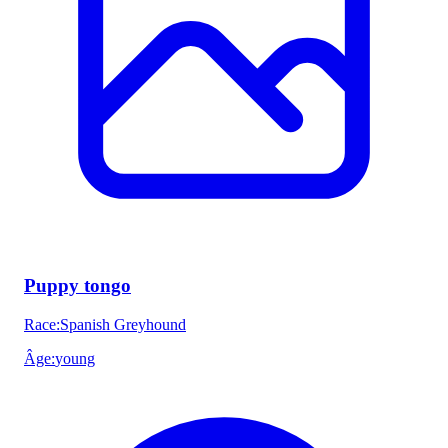
Puppy tongo
Race
:
Spanish Greyhound
Âge
:
young