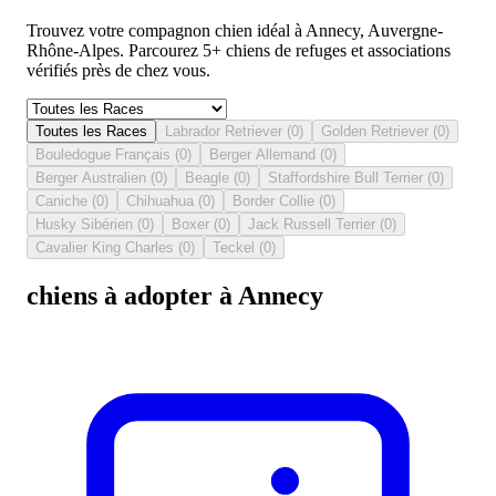
Trouvez votre compagnon chien idéal à Annecy, Auvergne-
Rhône-Alpes. Parcourez 5+ chiens de refuges et associations
vérifiés près de chez vous.
Toutes les Races
Labrador Retriever
(
0
)
Golden Retriever
(
0
)
Bouledogue Français
(
0
)
Berger Allemand
(
0
)
Berger Australien
(
0
)
Beagle
(
0
)
Staffordshire Bull Terrier
(
0
)
Caniche
(
0
)
Chihuahua
(
0
)
Border Collie
(
0
)
Husky Sibérien
(
0
)
Boxer
(
0
)
Jack Russell Terrier
(
0
)
Cavalier King Charles
(
0
)
Teckel
(
0
)
chiens à adopter à Annecy