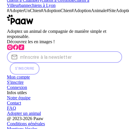
chiens à Chambéry
chiens à Grenoble
chiens à
Villeurbanne
chiens à Lyon
#
AdopterUnChien
#
AdoptionChien
#AdoptionAnimale
#SiteAdopt
Adoptez un animal de compagnie de manière simple et
responsable.
Découvrez les en images !
S'INSCRIRE
Mon compte
S'inscrire
Connexion
Infos utiles
Notre équipe
Contact
FAQ
Adopter un animal
@ 2023-2026 Paaw
Conditions générales
Mentions légales