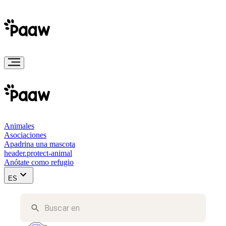
Animales
Asociaciones
Apadrina una mascota
header.protect-animal
Anótate como refugio
ES