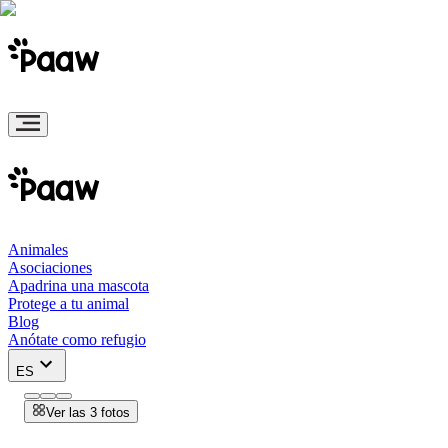
Animales
Asociaciones
Apadrina una mascota
Protege a tu animal
Blog
Anótate como refugio
ES
Ver las 3 fotos