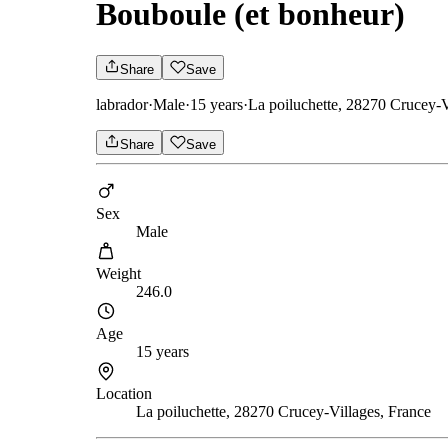
Bouboule (et bonheur)
Share
Save
labrador
·
Male
·
15 years
·
La poiluchette, 28270 Crucey-V
Share
Save
Sex
Male
Weight
246.0
Age
15 years
Location
La poiluchette, 28270 Crucey-Villages, France