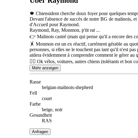
Über Raymond
🍁 Chiensident cherche doux foyer pour quelques temps,
Devant l'absence de succès de notre BG de malinois, et a
d'Accueil pour Raymond.
Raymond, Ray, Monmon, p'tit rat ...
👉 Malinois castré (mais qui pense qu'il a encore des co
🤸 Monmon est un ex réactif, carrément gérable au quotid
personnes, si elles ne le touchent pas tant qu'il n'est pa
aidera évidemment à comprendre comment le gérer au q
🐕‍🦺 Ok vélos, voitures, autres chiens (tolérants et bon
Mehr anzeigen
Rasse
belgian-malinois-shepherd
Fell
court
Farbe
beige, noir
Gesundheit
RAS
Anfragen