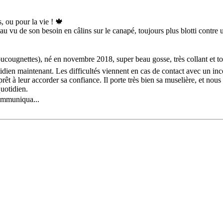
 ou pour la vie ! 🍁
u vu de son besoin en câlins sur le canapé, toujours plus blotti contre
ucougnettes), né en novembre 2018, super beau gosse, très collant et tota
ien maintenant. Les difficultés viennent en cas de contact avec un inco
s prêt à leur accorder sa confiance. Il porte très bien sa muselière, et n
uotidien.
 communiqua...