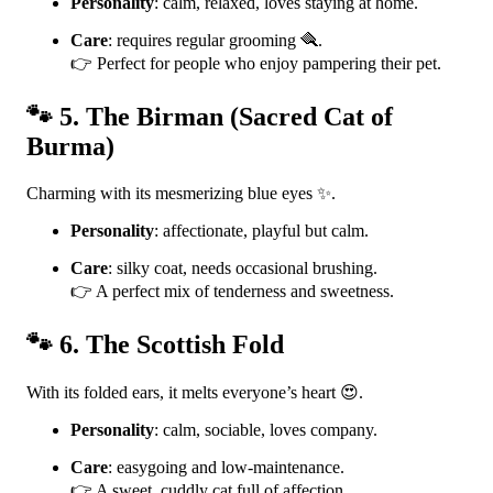
Personality
: calm, relaxed, loves staying at home.
Care
: requires regular grooming 🪮.
👉 Perfect for people who enjoy pampering their pet.
🐾 5. The Birman (Sacred Cat of
Burma)
Charming with its mesmerizing blue eyes ✨.
Personality
: affectionate, playful but calm.
Care
: silky coat, needs occasional brushing.
👉 A perfect mix of tenderness and sweetness.
🐾 6. The Scottish Fold
With its folded ears, it melts everyone’s heart 😍.
Personality
: calm, sociable, loves company.
Care
: easygoing and low-maintenance.
👉 A sweet, cuddly cat full of affection.