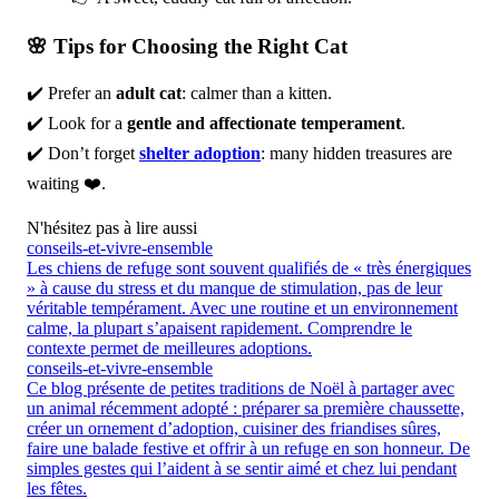
🌸 Tips for Choosing the Right Cat
✔️ Prefer an
adult cat
: calmer than a kitten.
✔️ Look for a
gentle and affectionate temperament
.
✔️ Don’t forget
shelter adoption
: many hidden treasures are
waiting ❤️.
N'hésitez pas à lire aussi
conseils-et-vivre-ensemble
Les chiens de refuge sont souvent qualifiés de « très énergiques
» à cause du stress et du manque de stimulation, pas de leur
véritable tempérament. Avec une routine et un environnement
calme, la plupart s’apaisent rapidement. Comprendre le
contexte permet de meilleures adoptions.
conseils-et-vivre-ensemble
Ce blog présente de petites traditions de Noël à partager avec
un animal récemment adopté : préparer sa première chaussette,
créer un ornement d’adoption, cuisiner des friandises sûres,
faire une balade festive et offrir à un refuge en son honneur. De
simples gestes qui l’aident à se sentir aimé et chez lui pendant
les fêtes.