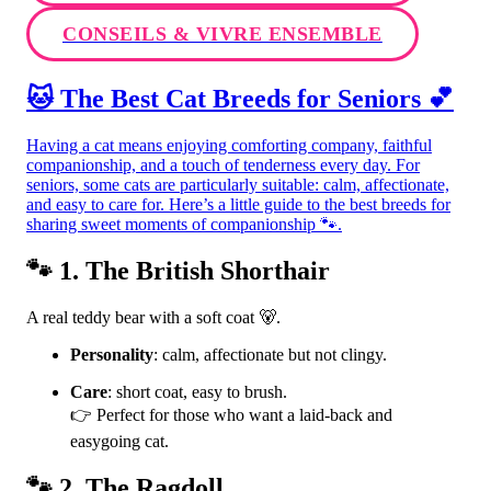
CONSEILS & VIVRE ENSEMBLE
🐱 The Best Cat Breeds for Seniors 💕
Having a cat means enjoying comforting company, faithful
companionship, and a touch of tenderness every day. For
seniors, some cats are particularly suitable: calm, affectionate,
and easy to care for. Here’s a little guide to the best breeds for
sharing sweet moments of companionship 🐾.
🐾 1. The British Shorthair
A real teddy bear with a soft coat 🐻.
Personality
: calm, affectionate but not clingy.
Care
: short coat, easy to brush.
👉 Perfect for those who want a laid-back and
easygoing cat.
🐾 2. The Ragdoll