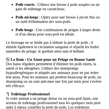
Poils courts
: Utilisez une brosse à poils souples ou un
gant de toilettage en caoutchouc.
Poils mi-longs
: Optez pour une brosse à picots fins ou
un outil d'élimination des sous-poils.
Poils longs
: Une combinaison de peigne à larges dents
et d'un râteau pour sous-poil est idéale.
Le brossage ne se limite pas à réduire la perte de poils ; il
stimule également la circulation sanguine et répartit les huiles
naturelles du pelage, le gardant ainsi sain et brillant.
🚰
Le Bain : Un Atout pour un Pelage en Bonne Santé
Des bains réguliers permettent d’éliminer les poils morts, la
saleté et les allergènes. Utilisez des shampoings
hypoallergéniques et adaptés aux animaux pour ne pas irriter
leur peau. Pour les animaux qui perdent beaucoup de poils, un
shampoing ou un soin anti-mue une fois par mois peut s'avérer
très efficace.
🦿
Toilettage Professionnel
Si votre animal a un pelage dense ou un sous-poil épais, une
session de toilettage professionnel tous les quelques mois peut
aider à mieux contrôler la perte de poils. Les toiletteurs