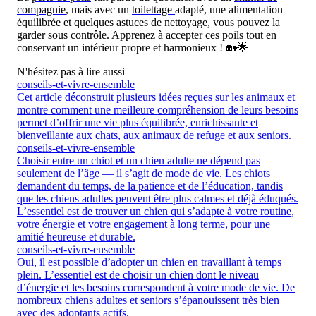
compagnie
, mais avec un
toilettage
adapté, une alimentation
équilibrée et quelques astuces de nettoyage, vous pouvez la
garder sous contrôle. Apprenez à accepter ces poils tout en
conservant un intérieur propre et harmonieux ! 🏡🌟
N'hésitez pas à lire aussi
conseils-et-vivre-ensemble
Cet article déconstruit plusieurs idées reçues sur les animaux et
montre comment une meilleure compréhension de leurs besoins
permet d’offrir une vie plus équilibrée, enrichissante et
bienveillante aux chats, aux animaux de refuge et aux seniors.
conseils-et-vivre-ensemble
Choisir entre un chiot et un chien adulte ne dépend pas
seulement de l’âge — il s’agit de mode de vie. Les chiots
demandent du temps, de la patience et de l’éducation, tandis
que les chiens adultes peuvent être plus calmes et déjà éduqués.
L’essentiel est de trouver un chien qui s’adapte à votre routine,
votre énergie et votre engagement à long terme, pour une
amitié heureuse et durable.
conseils-et-vivre-ensemble
Oui, il est possible d’adopter un chien en travaillant à temps
plein. L’essentiel est de choisir un chien dont le niveau
d’énergie et les besoins correspondent à votre mode de vie. De
nombreux chiens adultes et seniors s’épanouissent très bien
avec des adoptants actifs.