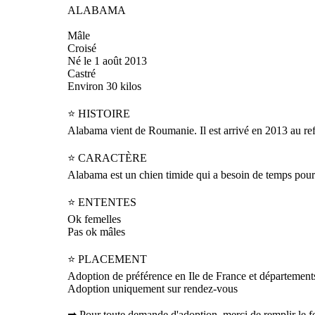
ALABAMA
Mâle
Croisé
Né le 1 août 2013
Castré
Environ 30 kilos
⭐ HISTOIRE
Alabama vient de Roumanie. Il est arrivé en 2013 au ref
⭐ CARACTÈRE
Alabama est un chien timide qui a besoin de temps pour fai
⭐ ENTENTES
Ok femelles
Pas ok mâles
⭐ PLACEMENT
Adoption de préférence en Ile de France et département
Adoption uniquement sur rendez-vous
➡ Pour toute demande d'adoption, merci de remplir le f