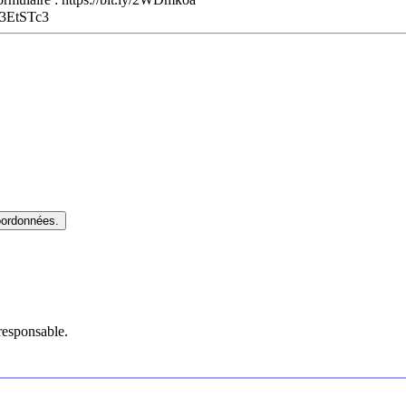
y/3EtSTc3
oordonnées.
responsable.