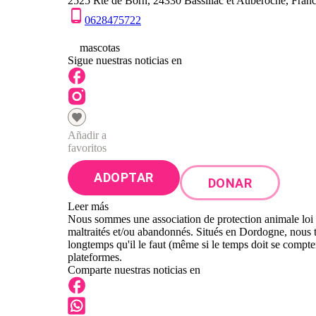
2525 Rte de Born, 24330 Bassillac et Auberoche, Fran
0628475722
0
mascotas
Sigue nuestras noticias en
Añadir a
favoritos
ADOPTAR
DONAR
Leer más
Nous sommes une association de protection animale loi 
maltraités et/ou abandonnés. Situés en Dordogne, nous tra
longtemps qu'il le faut (même si le temps doit se comp
plateformes.
Comparte nuestras noticias en