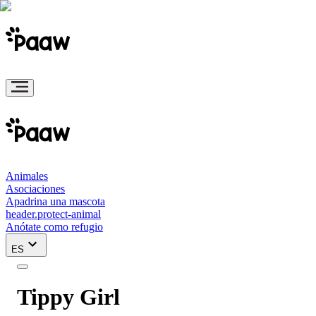
Animales
Asociaciones
Apadrina una mascota
header.protect-animal
Anótate como refugio
ES
Tippy Girl