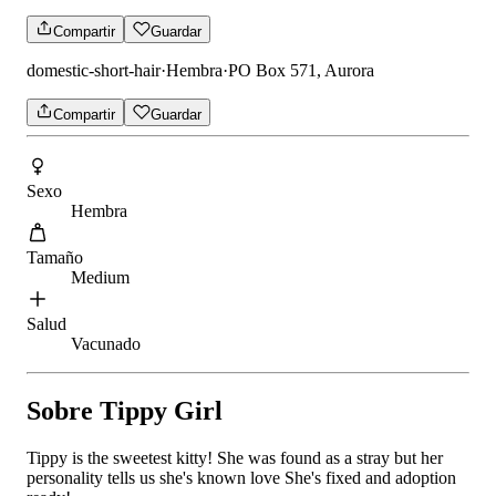
Compartir
Guardar
domestic-short-hair
·
Hembra
·
PO Box 571, Aurora
Compartir
Guardar
Sexo
Hembra
Tamaño
Medium
Salud
Vacunado
Sobre Tippy Girl
Tippy is the sweetest kitty! She was found as a stray but her
personality tells us she's known love She's fixed and adoption