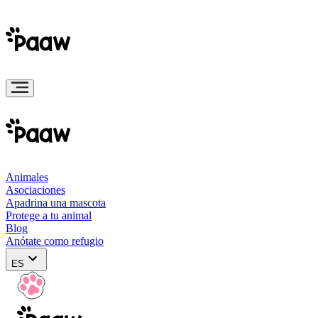
Animales
Asociaciones
Apadrina una mascota
Protege a tu animal
Blog
Anótate como refugio
ES