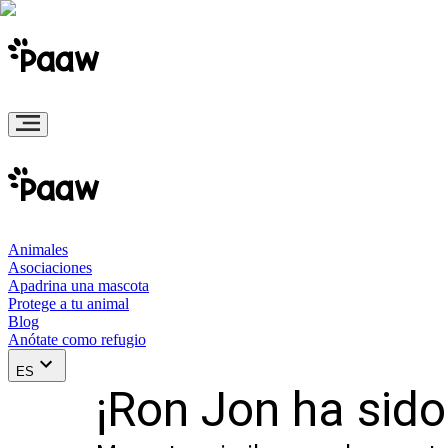
Animales
Asociaciones
Apadrina una mascota
Protege a tu animal
Blog
Anótate como refugio
ES
¡Ron Jon ha sid