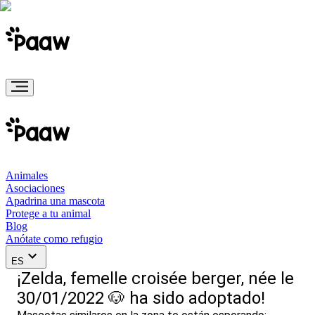
Animales
Asociaciones
Apadrina una mascota
Protege a tu animal
Blog
Anótate como refugio
ES
¡Zelda, femelle croisée berger, née le
30/01/2022 🐶 ha sido adoptado!