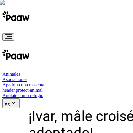
Animales
Asociaciones
Apadrina una mascota
header.protect-animal
Anótate como refugio
ES
¡Ivar, mâle croi
adoptado!