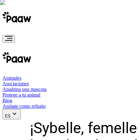
Animales
Asociaciones
Apadrina una mascota
Protege a tu animal
Blog
Anótate como refugio
ES
¡Sybelle, femell