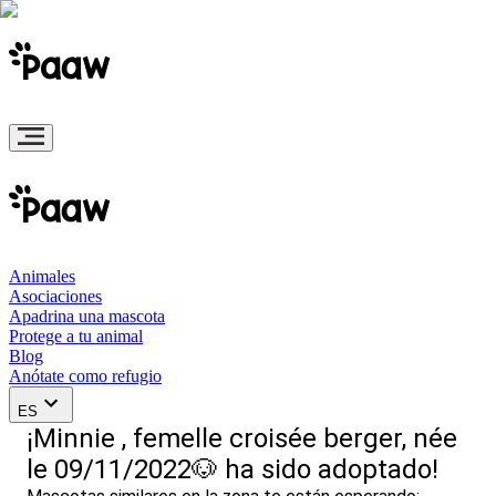
Animales
Asociaciones
Apadrina una mascota
Protege a tu animal
Blog
Anótate como refugio
ES
¡Minnie , femelle croisée berger, née
le 09/11/2022🐶 ha sido adoptado!