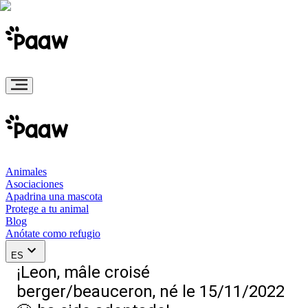
Animales
Asociaciones
Apadrina una mascota
Protege a tu animal
Blog
Anótate como refugio
ES
¡Leon, mâle croisé
berger/beauceron, né le 15/11/2022